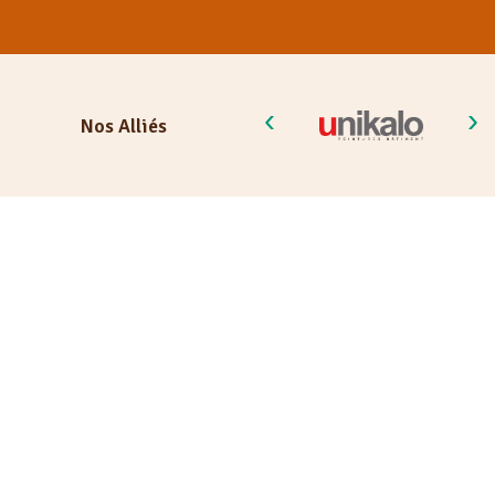
Nos Alliés
Travaux sur mesure
Les métiers de nos artisanes
Carreleuses - Mosaïstes
Charpentières
Électriciennes
Maçonnes - Tailleuses de pierre
Matiéristes coloristes – enduiseuses – béton ciré
Menuisières