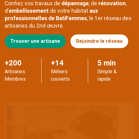
Confiez vos travaux de
dépannage
, de
rénovation
,
d’
embellissement
de votre habitat
aux
professionnelles de BatiFemmes
, le 1er réseau des
artisanes du 2nd œuvre.
Trouver une artisane
Rejoindre le réseau
+200
+14
5 min
Artisanes
Métiers
Simple &
Membres
couverts
rapide