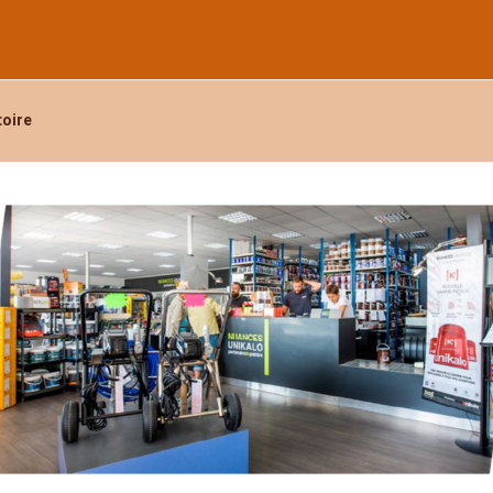
ance des modalités d’inscription des
conditions générales d'utilisation
et d
our traiter votre demande, améliorer votre expérience sur ce site et pour 
toire
té
.