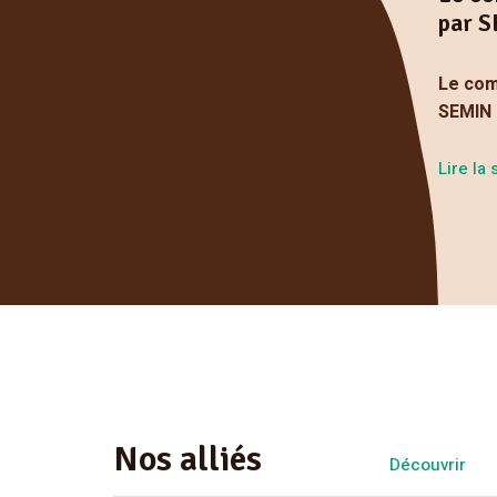
par 
Le com
SEMIN
Lire la 
Nos alliés
Découvrir