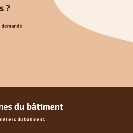
s ?
e demande.
anes du bâtiment
métiers du bâtiment.