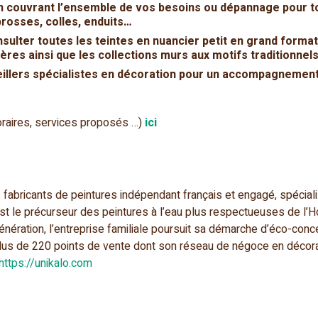
n
couvrant l’ensemble de vos besoins ou dépannage pour to
brosses, colles, enduits…
sulter toutes les teintes en nuancier petit en grand format,
ières ainsi que les collections murs aux motifs traditionne
illers spécialistes en décoration
pour un accompagnement
oraires, services proposés …)
ici
s fabricants de peintures indépendant français et engagé, spécial
est le précurseur des peintures à l’eau plus respectueuses de l’
énération, l’entreprise familiale poursuit sa démarche d’éco-conce
lus de 220 points de vente dont son réseau de négoce en décor
https://unikalo.com