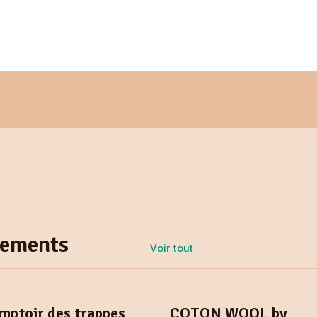
nements
Voir tout
mptoir des trappes
COTON WOOL by