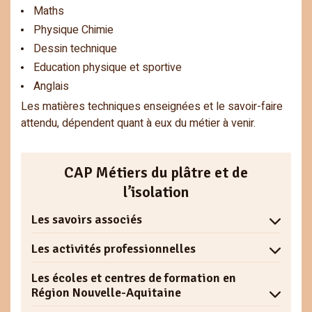
Maths
Physique Chimie
Dessin technique
Education physique et sportive
Anglais
Les matières techniques enseignées et le savoir-faire
attendu, dépendent quant à eux du métier à venir.
CAP Métiers du plâtre et de
l’isolation
Les savoirs associés
Les activités professionnelles
Connaissance du monde professionnel
L’environnement de travail : le secteur du
Les écoles et centres de formation en
Communication
bâtiment
Région Nouvelle-Aquitaine
Prendre connaissance des informations liées à
Les enjeux énergétiques et environnementaux,