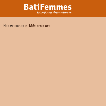
Je certifie avoir pris connaiss
personnelles seront utilisées p
Nos Artisanes
Métiers d'art
notre
politique de confidentiali