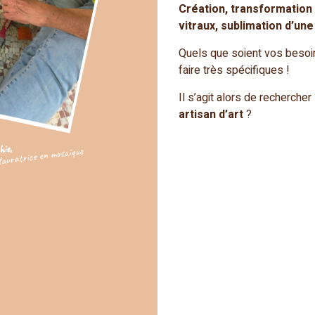
Création, transformation 
vitraux, sublimation d’un
Quels que soient vos besoi
faire très spécifiques !
Il s’agit alors de rechercher
artisan d’art
?
hie,
tauratrice en mosaïque