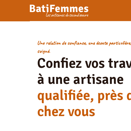
Je certifie avoir pris connaiss
personnelles seront utilisées p
notre
politique de confidentiali
Une relation de confiance, une écoute particulière,
soigné.
Confiez vos tra
à une artisane
qualifiée, près 
chez vous