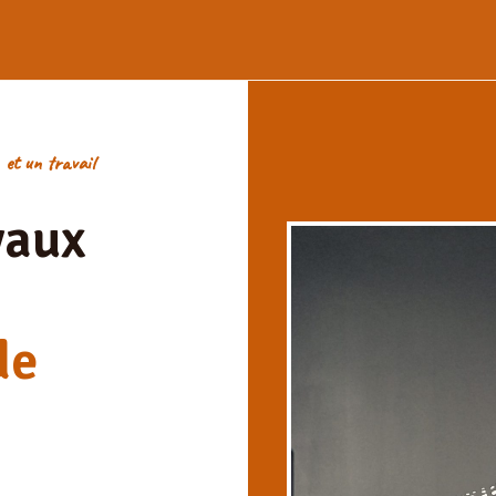
ance des modalités d’inscription des
conditions générales d'utilisation
et d
our traiter votre demande, améliorer votre expérience sur ce site et pour 
té
.
 et un travail
vaux
de