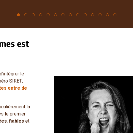
mes est
d’intégrer le
méro SIRET,
tes entre de
iculièrement la
s le premier
ées
,
fiables
et