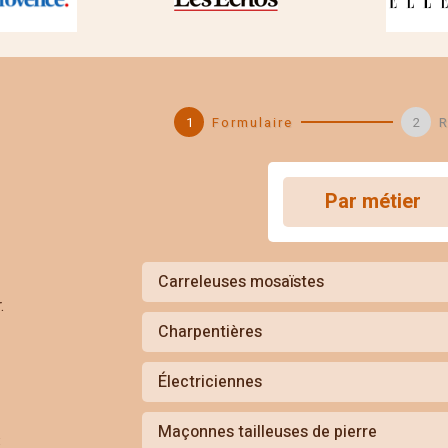
Formulaire
R
Par métier
Carreleuses mosaïstes
.
Charpentières
Électriciennes
Maçonnes tailleuses de pierre
«