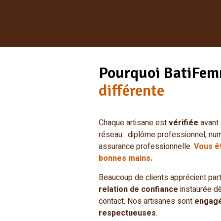
Pourquoi BatiFem
différente
Chaque artisane est
vérifiée
avant 
réseau : diplôme professionnel, nu
assurance professionnelle.
Vous ê
bonnes mains.
Beaucoup de clients apprécient part
relation de confiance
instaurée dè
contact. Nos artisanes sont
engag
respectueuses
.