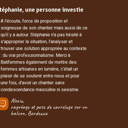
téphanie, une personne investie
Soulagée
A l’écoute, force de proposition et
Un grand 
soigneuse de son chantier mais aussi de ce
effectués
qu’il y a autour. Stéphanie n’a pas hésité à
heureuse 
s’approprier la situation, l’analyser et
soulagem
trouver une solution appropriée au contexte
travaux q
: du vrai professionnalisme. Merci à
Sol
Batifemmes également de mettre des
mult
femmes artisanes en lumière, c’était un
inst
plaisir de se soutenir entre nous et pour
mai
une fois, d’avoir un chantier sans
condescendance masculine ni sexisme.
Alexia,
ragréage et pose de carrelage sur un
balcon, Bordeaux