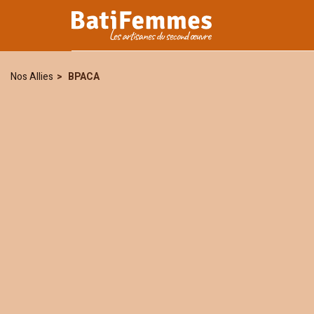
Je certifie avoir pris connaiss
personnelles seront utilisées p
Nos Allies
BPACA
notre
politique de confidentiali